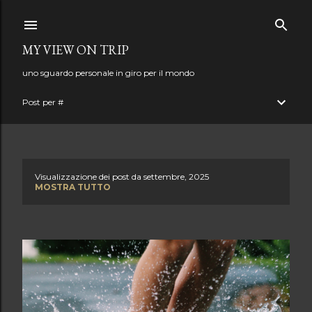
Passa ai contenuti principali
MY VIEW ON TRIP
uno sguardo personale in giro per il mondo
Post per #
Visualizzazione dei post da settembre, 2025
P
MOSTRA TUTTO
o
s
t