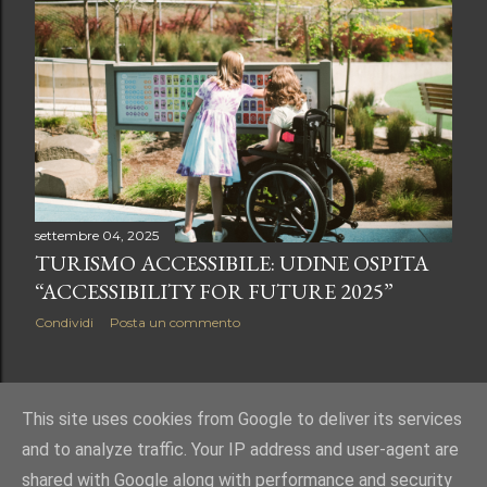
settembre 04, 2025
TURISMO ACCESSIBILE: UDINE OSPITA
“ACCESSIBILITY FOR FUTURE 2025”
Condividi
Posta un commento
POST PIÙ VECCHI
This site uses cookies from Google to deliver its services
and to analyze traffic. Your IP address and user-agent are
shared with Google along with performance and security