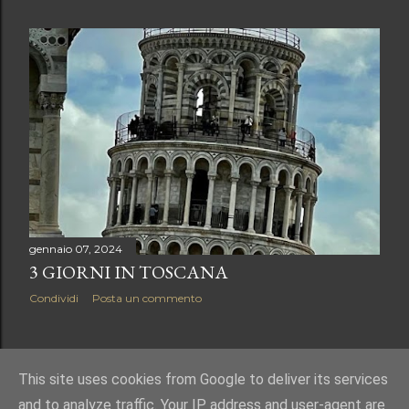
gennaio 07, 2024
3 GIORNI IN TOSCANA
Condividi
Posta un commento
POST PIÙ VECCHI
This site uses cookies from Google to deliver its services
and to analyze traffic. Your IP address and user-agent are