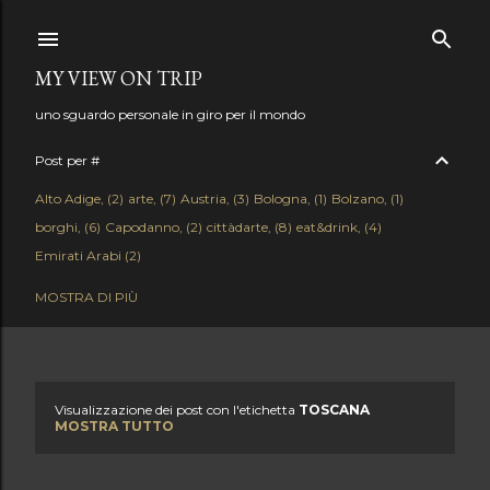
Passa ai contenuti principali
MY VIEW ON TRIP
uno sguardo personale in giro per il mondo
Post per #
Alto Adige
2
arte
7
Austria
3
Bologna
1
Bolzano
1
borghi
6
Capodanno
2
cittàdarte
8
eat&drink
4
Emirati Arabi
2
enogastronomia
18
Firenze
4
Francia
12
hotel
1
Istria
1
MOSTRA DI PIÙ
Lago di Como
1
Lago di Garda
3
Lago Maggiore
3
Liguria
1
Mare
10
Milano
15
Monferrato
1
Montagna
5
Napoli
1
Natale
2
Neve
1
New York
2
news
62
Puglia
2
Qatar
2
Saudi Arabia
1
Slovenia
1
Stati Uniti
2
Svizzera
2
Visualizzazione dei post con l'etichetta
TOSCANA
P
Terme&Spa
MOSTRA TUTTO
13
Toscana
2
Trasporti
3
Trentino
3
Umbria
1
Venezia
1
Verona
1
Weekend
36
Workation
1
o