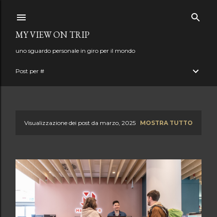
Passa ai contenuti principali
MY VIEW ON TRIP
uno sguardo personale in giro per il mondo
Post per #
Visualizzazione dei post da marzo, 2025
MOSTRA TUTTO
P
o
s
t