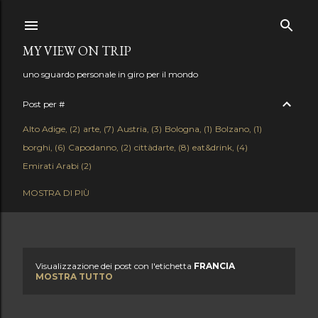
Passa ai contenuti principali
MY VIEW ON TRIP
uno sguardo personale in giro per il mondo
Post per #
Alto Adige
2
arte
7
Austria
3
Bologna
1
Bolzano
1
borghi
6
Capodanno
2
cittàdarte
8
eat&drink
4
Emirati Arabi
2
enogastronomia
18
Firenze
4
Francia
12
hotel
1
Istria
1
MOSTRA DI PIÙ
Lago di Como
1
Lago di Garda
3
Lago Maggiore
3
Liguria
1
Mare
10
Milano
15
Monferrato
1
Montagna
5
Napoli
1
Natale
2
Neve
1
New York
2
news
62
Puglia
2
Qatar
2
Saudi Arabia
1
Slovenia
1
Stati Uniti
2
Svizzera
2
Visualizzazione dei post con l'etichetta
FRANCIA
P
Terme&Spa
MOSTRA TUTTO
13
Toscana
2
Trasporti
3
Trentino
3
Umbria
1
Venezia
1
Verona
1
Weekend
36
Workation
1
o