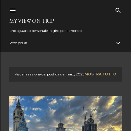
Passa ai contenuti principali
MY VIEW ON TRIP
uno sguardo personale in giro per il mondo
Post per #
Visualizzazione dei post da gennaio, 2025
MOSTRA TUTTO
P
o
s
t