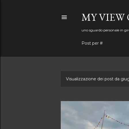
MY VIEW 
uno sguardo personale in gir
Post per #
Visualizzazione dei post da giu
P
o
s
t