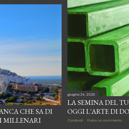
giugno 24, 2025
LA SEMINA DEL T
IANCA CHE SA DI
OGGI L'ARTE DI 
VI MILLENARI
Condividi
Posta un commento