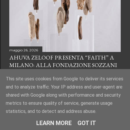
POST PIÙ VECCHI
maggio 26, 2026
AHUVA ZELOOF PRESENTA “FAITH” A
MILANO: ALLA FONDAZIONE SOZZANI
IL LANCIO DEL LIBRO TRA
This site uses cookies from Google to deliver its services
FOTOGRAFIA E SCULTURA
and to analyze traffic. Your IP address and user-agent are
Condividi
Posta un commento
shared with Google along with performance and security
metrics to ensure quality of service, generate usage
statistics, and to detect and address abuse.
Powered by Blogger
LEARN MORE
GOT IT