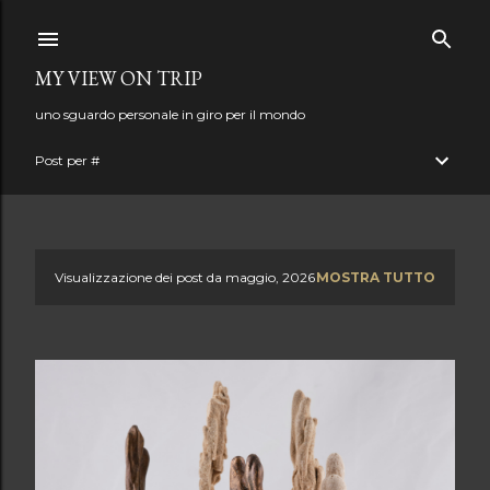
Passa ai contenuti principali
MY VIEW ON TRIP
uno sguardo personale in giro per il mondo
Post per #
Visualizzazione dei post da maggio, 2026
MOSTRA TUTTO
P
o
s
t