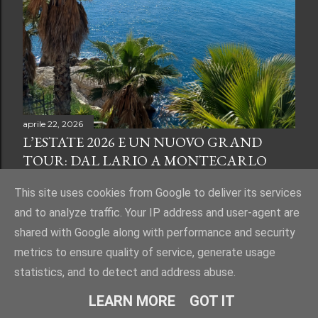
aprile 22, 2026
L’ESTATE 2026 E UN NUOVO GRAND
TOUR: DAL LARIO A MONTECARLO
Condividi
Posta un commento
This site uses cookies from Google to deliver its services
and to analyze traffic. Your IP address and user-agent are
shared with Google along with performance and security
metrics to ensure quality of service, generate usage
statistics, and to detect and address abuse.
Powered by Blogger
LEARN MORE
GOT IT