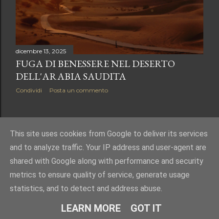
dicembre 13, 2025
FUGA DI BENESSERE NEL DESERTO
DELL'ARABIA SAUDITA
Condividi
Posta un commento
POST PIÙ VECCHI
This site uses cookies from Google to deliver its services
and to analyze traffic. Your IP address and user-agent are
shared with Google along with performance and security
metrics to ensure quality of service, generate usage
statistics, and to detect and address abuse.
Powered by Blogger
LEARN MORE
GOT IT