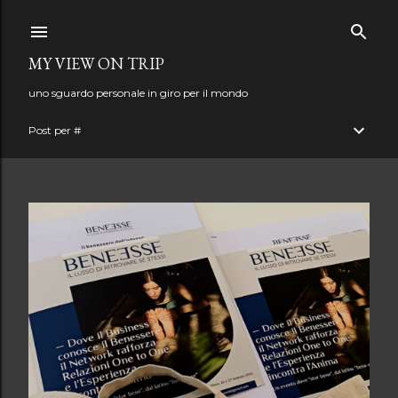
Passa ai contenuti principali
MY VIEW ON TRIP
uno sguardo personale in giro per il mondo
Post per #
P
o
s
t